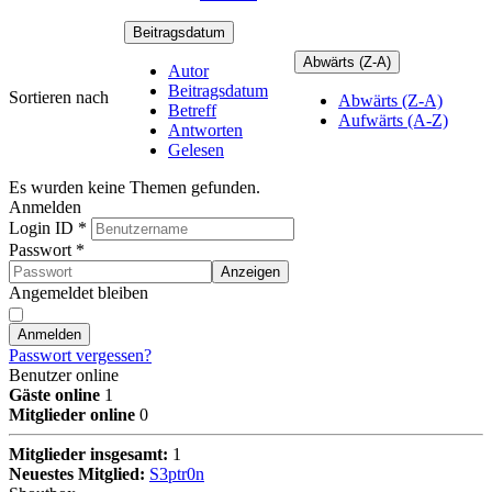
Beitragsdatum
Abwärts (Z-A)
Autor
Beitragsdatum
Sortieren nach
Abwärts (Z-A)
Betreff
Aufwärts (A-Z)
Antworten
Gelesen
Es wurden keine Themen gefunden.
Anmelden
Login ID
*
Passwort
*
Anzeigen
Angemeldet bleiben
Anmelden
Passwort vergessen?
Benutzer online
Gäste online
1
Mitglieder online
0
Mitglieder insgesamt:
1
Neuestes Mitglied:
S3ptr0n