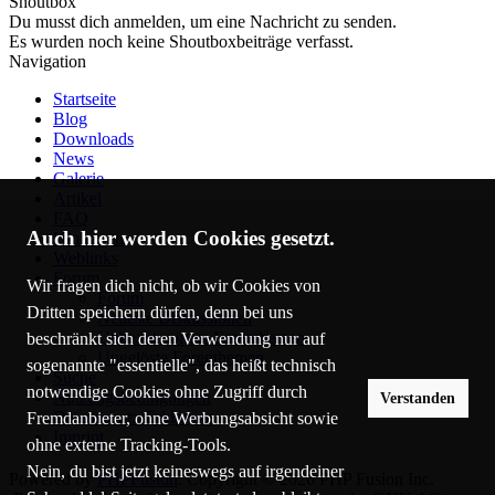
Shoutbox
Du musst dich anmelden, um eine Nachricht zu senden.
Es wurden noch keine Shoutboxbeiträge verfasst.
Navigation
Startseite
Blog
Downloads
News
Galerie
Artikel
FAQ
Auch hier werden Cookies gesetzt.
Umfragen
Weblinks
Forum
Wir fragen dich nicht, ob wir Cookies von
Forum
Dritten speichern dürfen, denn bei uns
Neueste Diskussionen
Unbeantwortete Forenthemen
beschränkt sich deren Verwendung nur auf
Ungelöste Forenthemen
sogenannte "essentielle", das heißt technisch
Suche
notwendige Cookies ohne Zugriff durch
Nutzungsbedingungen
Verstanden
Datenschutz-Erklärung
Fremdanbieter, ohne Werbungsabsicht sowie
Imprint
ohne externe Tracking-Tools.
Nein, du bist jetzt keineswegs auf irgendeiner
Powered by
PHPFusion
. Copyright © 2026 PHP Fusion Inc.