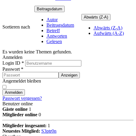
Beitragsdatum
Abwärts (Z-A)
Autor
Beitragsdatum
Sortieren nach
Abwärts (Z-A)
Betreff
Aufwärts (A-Z)
Antworten
Gelesen
Es wurden keine Themen gefunden.
Anmelden
Login ID
*
Passwort
*
Anzeigen
Angemeldet bleiben
Anmelden
Passwort vergessen?
Benutzer online
Gäste online
1
Mitglieder online
0
Mitglieder insgesamt:
1
Neuestes Mitglied:
S3ptr0n