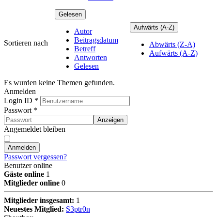
Gelesen
Aufwärts (A-Z)
Autor
Beitragsdatum
Sortieren nach
Abwärts (Z-A)
Betreff
Aufwärts (A-Z)
Antworten
Gelesen
Es wurden keine Themen gefunden.
Anmelden
Login ID
*
Passwort
*
Anzeigen
Angemeldet bleiben
Anmelden
Passwort vergessen?
Benutzer online
Gäste online
1
Mitglieder online
0
Mitglieder insgesamt:
1
Neuestes Mitglied:
S3ptr0n